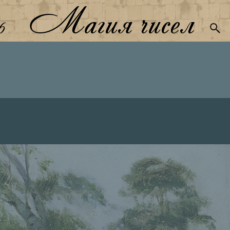
Магия чисел
6