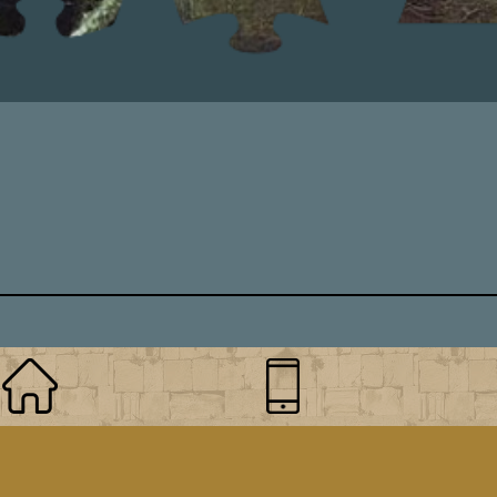
©2011—2026 МагияЧисел.